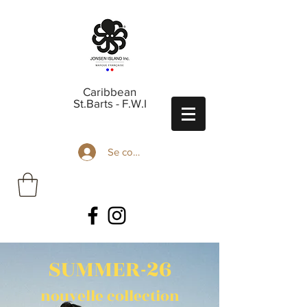
Caribbean
St.Barts - F.W.I
Se connecter
SUMMER-26
nouvelle collection