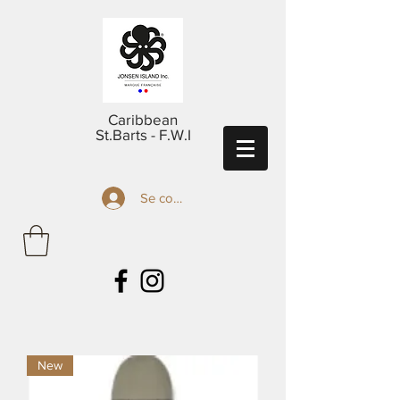
Caribbean
St.Barts - F.W.I
Se connecter
New