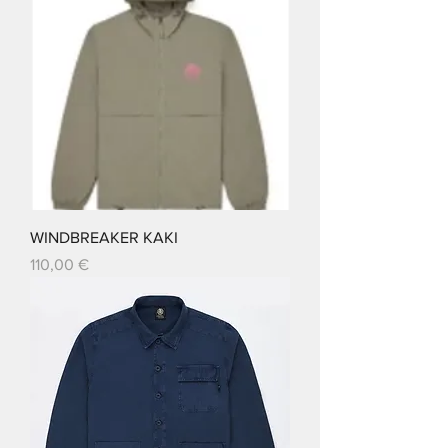
WINDBREAKER KAKI
Prix
110,00 €