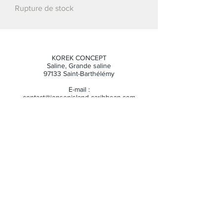
Rupture de stock
KOREK CONCEPT
Saline, Grande saline
97133 Saint-Barthélémy
E-mail :
contact@jonsenisland-caribbean.com
CGV
FAQ
Mentions légales
Politique en matière de cookies