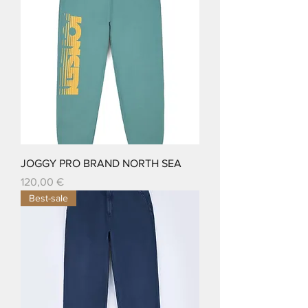
JOGGY PRO BRAND NORTH SEA
Prix
120,00 €
Best-sale