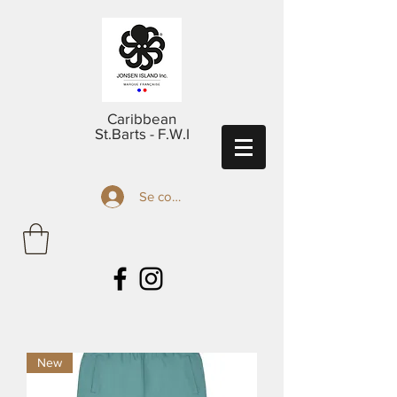
Caribbean
St.Barts - F.W.I
Se connecter
New