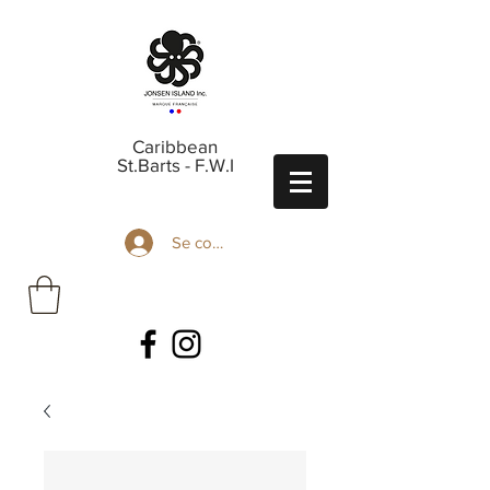
Caribbean
St.Barts - F.W.I
Se connecter