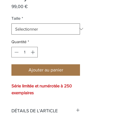
Prix
99,00 €
Taille
*
Quantité
*
Ajouter au panier
Série limitée et numérotée à 250
exemplaires
DÉTAILS DE L'ARTICLE
Le PRINCE modèle stretch de la
gamme de maillots chez JONSEN.