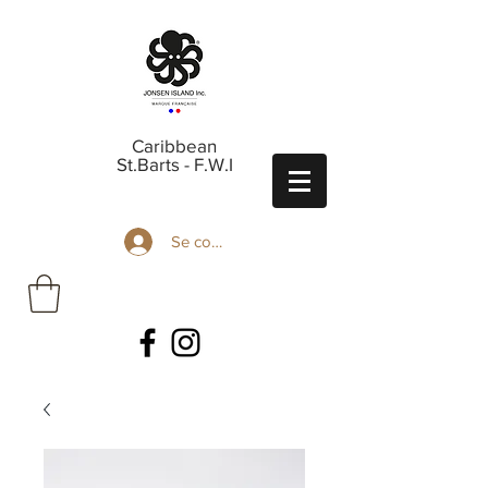
Caribbean
St.Barts - F.W.I
Se connecter